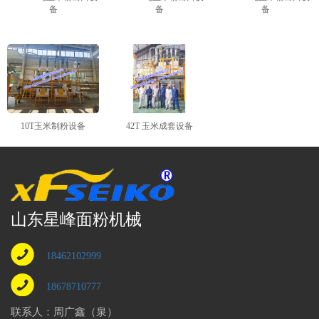
备
备
备
10T玉米制粉设备
42T 玉米成套设备
山东星峰面粉机械
18462102999
18678710777
联系人：周广鑫（泉）