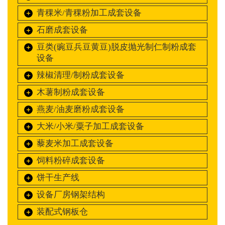
青稞米/青稞粉加工成套设备
石磨成套设备
豆类(豌豆兵豆黄豆)脱皮抛光制仁制粉成套
设备
辣椒清理/制粉成套设备
木薯制粉成套设备
燕麦/油麦磨粉成套设备
1
2
3
大米/小米/粟子加工成套设备
藜麦米加工成套设备
饲料粉碎成套设备
饼干生产线
设备厂房钢架结构
装配式钢板仓