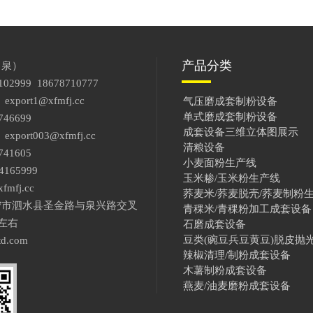
产品分类
（泉）
102999
18678710777
ort1@xfmfj.cc
气压磨成套制粉设备
单式磨成套制粉设备
746699
成套设备三维立体图展示
rt003@xfmfj.cc
清粮设备
741605
小麦面粉生产线
165999
玉米糁/玉米粉生产线
mfj.cc
荞麦米/荞麦脱壳/荞麦制粉
宁市泗水县圣金路与泉兴路交叉
青稞米/青稞粉加工成套设备
左右
石磨成套设备
豆类(豌豆兵豆黄豆)脱皮抛
d.com
辣椒清理/制粉成套设备
木薯制粉成套设备
燕麦/油麦磨粉成套设备