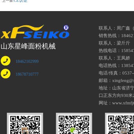
CE认证
上一条:
联系人：周广鑫
销售热线：
18462
联系人：梁斤斤 exp
山东星峰面粉机械
热线电话：
15854
联系人：王凤娇 expo
18462102999
电话热线：
13854
电话/传真：0537-4
18678710777
邮箱：xingfeng@xf
地址：山东省济
口正东方向930米
网址：www.xfmfjt